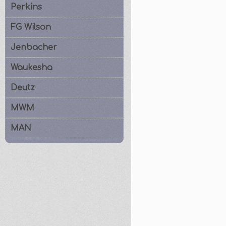
Perkins
FG Wilson
Jenbacher
Waukesha
Deutz
MWM
MAN