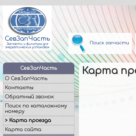
СевЗапЧасть
Поиск запчасти
Запчасти и фильтры для
энергетических установок
СевЗапЧасть
Карта пр
О СевЗапЧасть
Контакты
Обратный звонок
Поиск по каталожному
номеру
> Карта проезда
Карта сайта